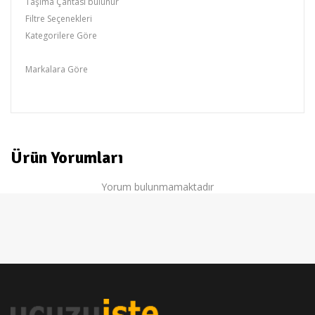
Taşıma Çantası bulunur
Filtre Seçenekleri
Kategorilere Göre
BLACK & DECKER,Taşlamlar
Markalara Göre
BLACK & DECKER
Ürün Yorumları
Yorum bulunmamaktadır