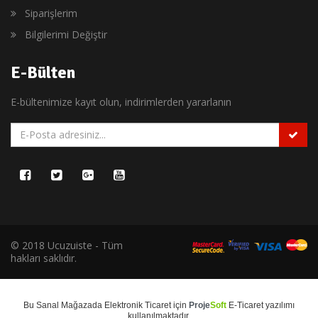
Siparişlerim
Bilgilerimi Değiştir
E-Bülten
E-bültenimize kayıt olun, indirimlerden yararlanın
© 2018 Ucuzuiste - Tüm
hakları saklıdır.
Bu
Sanal Mağaza
da
Elektronik Ticaret
için
Proje
Soft
E-Ticaret
yazılımı
kullanılmaktadır.