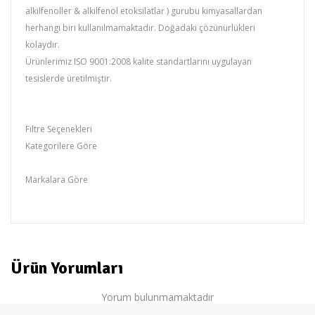
alkilfenoller & alkilfenol etoksilatlar )
gurubu kimyasallardan
herhangi biri kullanılmamaktadır. Doğadaki çözünürlükleri
kolaydır.
Ürünlerimiz ISO 9001:2008 kalite standartlarını uygulayan
tesislerde üretilmiştir.
Filtre Seçenekleri
Kategorilere Göre
Oto Bakım Koruma
Markalara Göre
BEMEX
Ürün Yorumları
Yorum bulunmamaktadır