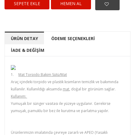
HEMEN AL
ÜRÜN DETAY
ÖDEME SEÇENEKLERİ
İADE & DEĞİŞİM
1.
Mat Torpido Bakim Sütü/Mat
Araç içindeki torpido ve plastik kısımların temizlik ve bakımında
kullanılır. Kullanıldığı aksamda
mat
, doğal bir görünüm sağlar.
Kullanım:
Yumuşak bir sünger vasıtası ile yüzeye uygulanır. Gerekirse
yumuşak, pamuklu bir bez ile kurutma ve parlatma yapılır.
Ürünlerimizin imalatında çevreye zararlı ve APEO (
Yasaklı