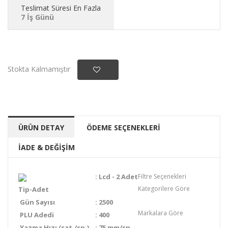
Teslimat Süresi En Fazla
7 İş Günü
Stokta Kalmamıştır
ÜRÜN DETAY
ÖDEME SEÇENEKLERİ
İADE & DEĞİŞİM
:
Lcd - 2 Adet
Filtre Seçenekleri
Kategorilere Göre
Tip-Adet
Gün Sayısı
:
2500
Yazar kasalar
Markalara Göre
PLU Adedi
:
400
BEKO
Yazma Hızı (sat./sn.)
:
75 mm/sn.