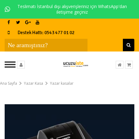
Teslimatı İstanbul dışı alışverişleriniz için WhatsApp'dan
iletişime geçiniz
Destek Hattı: 0543 477 01 02
Ana Sayfa
Yazar Kasa
Yazar kasalar