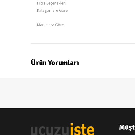
Filtre Seçenekleri
Kategorilere Göre
Plastik siesta Masalar
Markalara Göre
holiday
Ürün Yorumları
Müşt