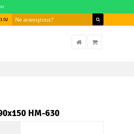
niz
01 02
 90x150 HM-630