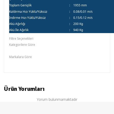
Toplam Genişlik
:
1955 mm
Kaldırma Hızı Yüklü/Yüksüz
:
0.08/0.01 m/s
İndirme Hızı Yüklü/Yüksüz
:
0.15/0.12 m/s
Akü Ağırlığı
:
200 Kg
Akü İle Ağırlık
:
940 Kg
Filtre Seçenekleri
Kategorilere Göre
Atlas,Genel Çeşitler
Markalara Göre
Atlas
Ürün Yorumları
Yorum bulunmamaktadır