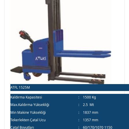
ATFL 1525M
Kaldırma Kapasitesi
:
1500 Kg
Max.Kaldırma Yüksekliği
:
2.5 Mt
Min Makine Yüksekliği
:
1837 mm
Tekerlekten Çatal Ucu
:
1357 mm
Çatal Boyutları
:
60/170/1070 1150