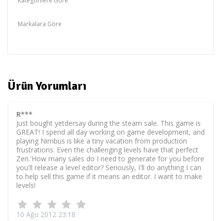
Kategorilere Göre
Atlas,Genel Çeşitler
Markalara Göre
Atlas
Ürün Yorumları
R***
Just bought yetdersay during the steam sale. This game is
GREAT! I spend all day working on game development, and
playing Nimbus is like a tiny vacation from production
frustrations. Even the challenging levels have that perfect
Zen.'How many sales do I need to generate for you before
you'll release a level editor? Seriously, I'll do anything I can
to help sell this game if it means an editor. I want to make
levels!
10 Ağu 2012 23:18