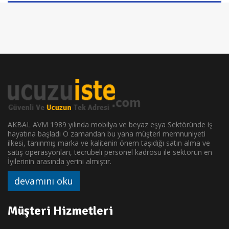
AKBAL AVM 1989 yılında mobilya ve beyaz eşya Sektöründe iş
hayatına başladı O zamandan bu yana müşteri memnuniyeti
ilkesi, tanınmış marka ve kalitenin önem taşıdığı satın alma ve
satış operasyonları, tecrübeli personel kadrosu ile sektörün en
İyilerinin arasında yerini almıştır.
devamını oku
Müşteri Hizmetleri