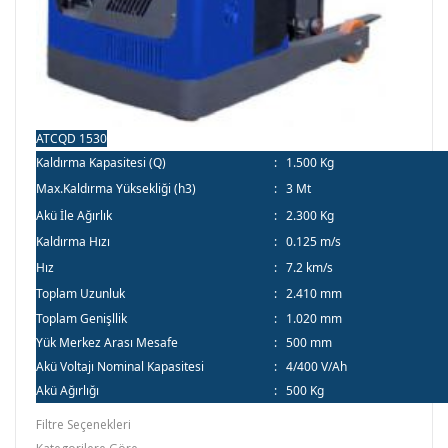
ATCQD 1530
Kaldırma Kapasitesi (Q)
:
1.500 Kg
Max.Kaldırma Yüksekliği (h3)
:
3 Mt
Akü İle Ağırlık
:
2.300 Kg
Kaldırma Hızı
:
0.125 m/s
Hız
:
7.2 km/s
Toplam Uzunluk
:
2.410 mm
Toplam Genişllik
:
1.020 mm
Yük Merkez Arası Mesafe
:
500 mm
Akü Voltajı Nominal Kapasitesi
:
4/400 V/Ah
Akü Ağırlığı
:
500 Kg
Filtre Seçenekleri