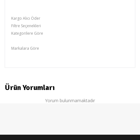
Kargo Alıcı Öder
Filtre Seçenekleri
Kategorilere Göre
Siesta Sandalye Ve Koltuk
Markalara Göre
holiday
Ürün Yorumları
Yorum bulunmamaktadır