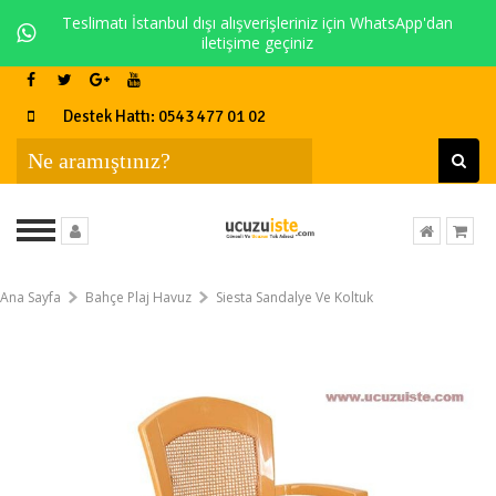
Teslimatı İstanbul dışı alışverişleriniz için WhatsApp'dan
iletişime geçiniz
Destek Hattı: 0543 477 01 02
Ana Sayfa
Bahçe Plaj Havuz
Siesta Sandalye Ve Koltuk