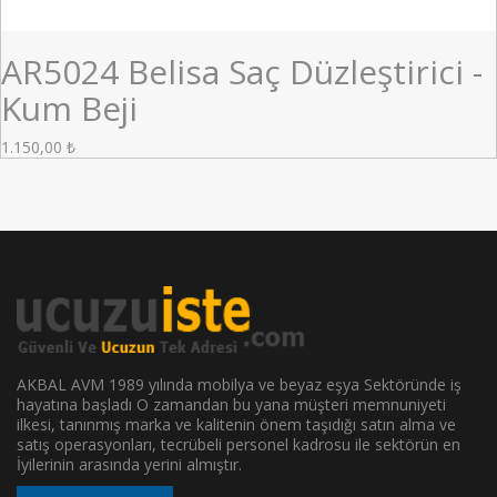
AR5024 Belisa Saç Düzleştirici -
Kum Beji
1.150,00
₺
AKBAL AVM 1989 yılında mobilya ve beyaz eşya Sektöründe iş
hayatına başladı O zamandan bu yana müşteri memnuniyeti
ilkesi, tanınmış marka ve kalitenin önem taşıdığı satın alma ve
satış operasyonları, tecrübeli personel kadrosu ile sektörün en
İyilerinin arasında yerini almıştır.