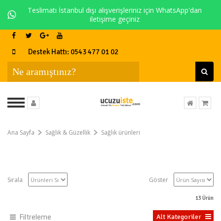
Teslimatı İstanbul dışı alışverişleriniz için WhatsApp'dan
iletişime geçiniz
Destek Hattı: 0543 477 01 02
Ana Sayfa
Sağlık & Güzellik
Sağlık ürünleri
Sırala
Göster
13
Ürün
Alt Kategoriler
Filtreleme