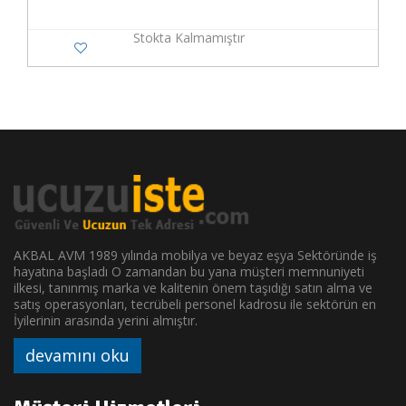
Stokta Kalmamıştır
AKBAL AVM 1989 yılında mobilya ve beyaz eşya Sektöründe iş
hayatına başladı O zamandan bu yana müşteri memnuniyeti
ilkesi, tanınmış marka ve kalitenin önem taşıdığı satın alma ve
satış operasyonları, tecrübeli personel kadrosu ile sektörün en
İyilerinin arasında yerini almıştır.
devamını oku