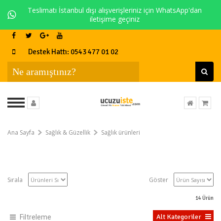
Teslimatı İstanbul dışı alışverişleriniz için WhatsApp'dan
iletişime geçiniz
Destek Hattı: 0543 477 01 02
Ana Sayfa
Sağlık & Güzellik
Sağlık ürünleri
Sırala
Göster
14
Ürün
Alt Kategoriler
Filtreleme