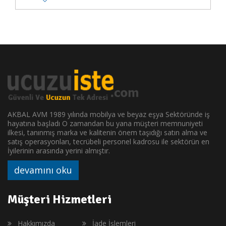
AKBAL AVM 1989 yılında mobilya ve beyaz eşya Sektöründe iş
hayatına başladı O zamandan bu yana müşteri memnuniyeti
ilkesi, tanınmış marka ve kalitenin önem taşıdığı satın alma ve
satış operasyonları, tecrübeli personel kadrosu ile sektörün en
İyilerinin arasında yerini almıştır.
devamını oku
Müşteri Hizmetleri
Hakkımızda
İade İşlemleri