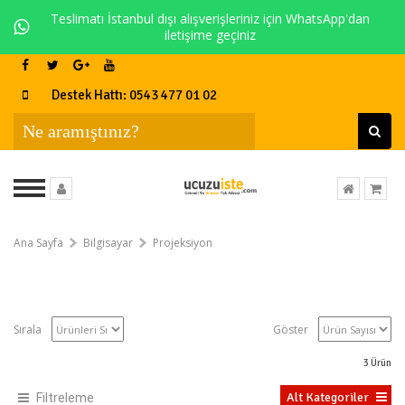
Teslimatı İstanbul dışı alışverişleriniz için WhatsApp'dan
iletişime geçiniz
Destek Hattı: 0543 477 01 02
Ana Sayfa
Bilgisayar
Projeksiyon
Sırala
Göster
3
Ürün
Alt Kategoriler
Filtreleme