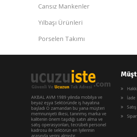
Cansız Mankenler
Yılbaşı Ürünleri
Porselen Takımı
Müşt
Hakk
AKBAL AVM 1989 yılında mobilya ve
İade 
beyaz eşya Sektöründe iş hayatına
Satı
başladı O zamandan bu yana müşteri
memnuniyeti ilkesi, tanınmış marka ve
Sipa
kalitenin önem taşıdığı satın alma ve
satış operasyonları, tecrübeli personel
kadrosu ile sektörün en İyilerinin
arasında yerini almıştır.