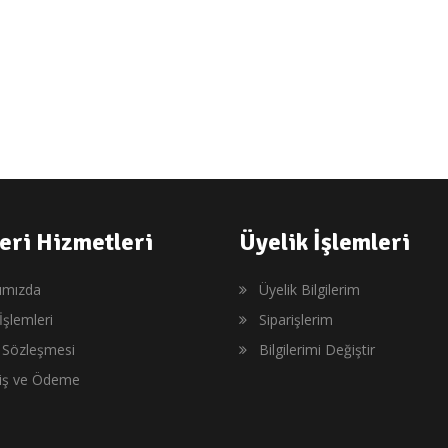
eri Hizmetleri
Üyelik İşlemleri
ımızda
Üyelik Bilgilerim
İşlemleri
Siparişlerim
ş Sözleşmesi
Bilgilerimi Değiştir
riş ve Ödeme