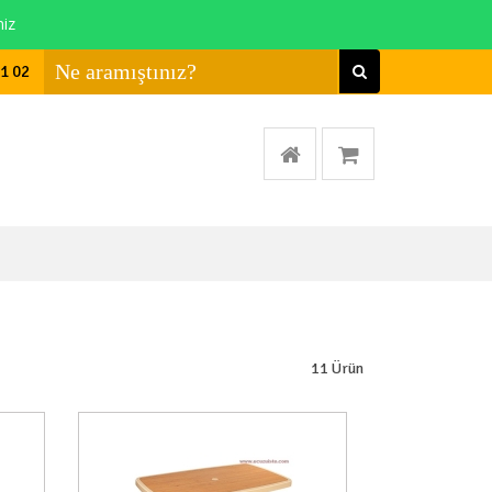
niz
01 02
11
Ürün
a Yok