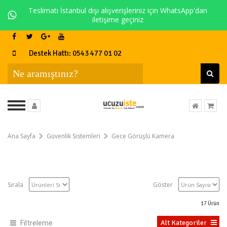
Teslimatı İstanbul dışı alışverişleriniz için WhatsApp'dan
iletişime geçiniz
Destek Hattı: 0543 477 01 02
Ana Sayfa
Güvenlik Sistemleri
Gece Görüşlü Kamera
Sırala
Göster
17
Ürün
Alt Kategoriler
Filtreleme