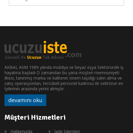
AKBAL AVM 1989 yılında mobilya ve beyaz eşya Sektöründe iş
hayatına başladı O zamandan bu yana müşteri memnuniyeti
ilkesi, tanınmış marka ve kalitenin önem taşıdığı satın alma ve
satış operasyonları, tecrübeli personel kadrosu ile sektörün en
İyilerinin arasında yerini almıştır.
devamını oku
Müşteri Hizmetleri
Hakkımızda
İade İşlemleri