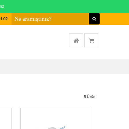
niz
01 02
5
Ürün
a Yok