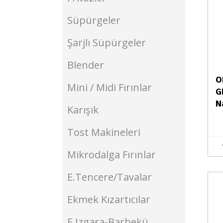
Süpürgeler
Şarjlı Süpürgeler
Blender
O
Mini / Midi Fırınlar
G
N
Karışık
Tost Makineleri
Mikrodalga Fırınlar
E.Tencere/Tavalar
Stokta Yok
Ekmek Kızartıcılar
E.Izgara-Barbekü