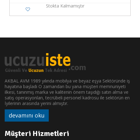
Stokta Kalmamıştır
AKBAL AVM 1989 yılında mobilya ve beyaz eşya Sektöründe iş
hayatına başladı O zamandan bu yana müşteri memnuniyeti
ilkesi, tanınmış marka ve kalitenin önem taşıdığı satın alma ve
satış operasyonları, tecrübeli personel kadrosu ile sektörün en
İyilerinin arasında yerini almıştır.
devamını oku
Müşteri Hizmetleri