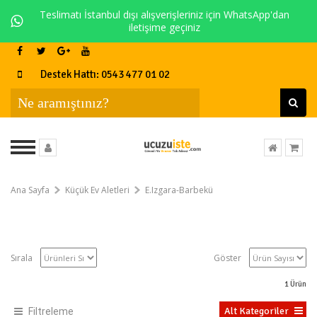
Teslimatı İstanbul dışı alışverişleriniz için WhatsApp'dan
iletişime geçiniz
Destek Hattı: 0543 477 01 02
Ana Sayfa
Küçük Ev Aletleri
E.Izgara-Barbekü
Sırala
Göster
1
Ürün
Alt Kategoriler
Filtreleme