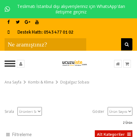
Teslimatı İstanbul dışı alışverişleriniz için WhatsApp'dan
iletişime geçiniz
Destek Hattı: 0543 477 01 02
Ana Sayfa
Kombi & Klima
Doğalgaz Sobası
Sırala
Göster
2
Ürün
Alt Kategoriler
Filtreleme