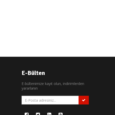
E-Bülten
E-bültenimize kayıt olun, indirimlerden
yararlanın