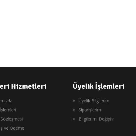
eri Hizmetleri
Üyelik İşlemleri
ımızda
Üyelik Bilgilerim
İşlemleri
Siparişlerim
ş Sözleşmesi
Bilgilerimi Değiştir
riş ve Ödeme