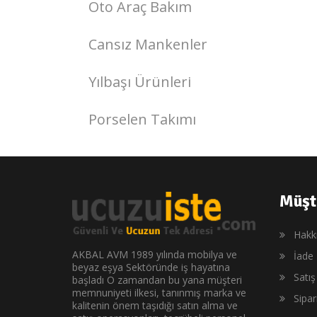
Oto Araç Bakım
Cansız Mankenler
Yılbaşı Ürünleri
Porselen Takımı
Müşt
Hakk
AKBAL AVM 1989 yılında mobilya ve
İade 
beyaz eşya Sektöründe iş hayatına
Satı
başladı O zamandan bu yana müşteri
memnuniyeti ilkesi, tanınmış marka ve
Sipa
kalitenin önem taşıdığı satın alma ve