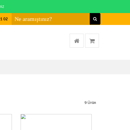
niz
01 02
9
Ürün
a Yok