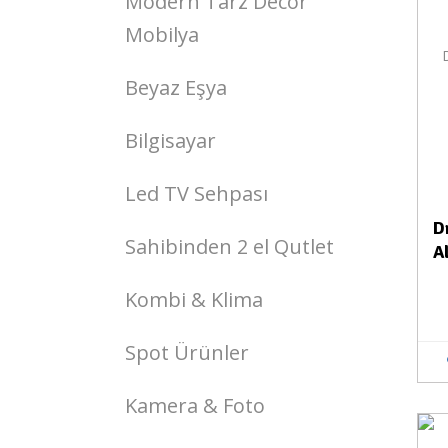
Modern Tarz Decor
Mobilya
Beyaz Eşya
Bilgisayar
Led TV Sehpası
D
Sahibinden 2 el Qutlet
A
Kombi & Klima
Spot Ürünler
Kamera & Foto
Stokta Yok