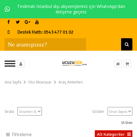
Teslimatı İstanbul dışı alışverişleriniz için WhatsApp'dan
iletişime geçiniz
Destek Hattı: 0543 477 01 02
Ana Sayfa
Oto Aksesuar
Araç Antenleri
Sırala
Göster
15
Ürün
Alt Kategoriler
Filtreleme