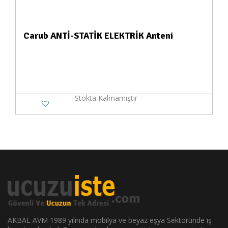
Carub ANTİ-STATİK ELEKTRİK Anteni
Stokta Kalmamıştır
AKBAL AVM 1989 yılında mobilya ve beyaz eşya Sektöründe iş